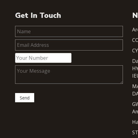
Get In Touch
N
Ar
CO
C
Da
H
I
M
D
G
Am
H
S