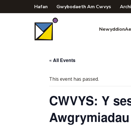
Skip
Hafan
Gwybodaeth Am Cwvys
Arch
to
content
Newyddion
Ae
« All Events
This event has passed.
CWVYS: Y sesi
Awgrymiadau