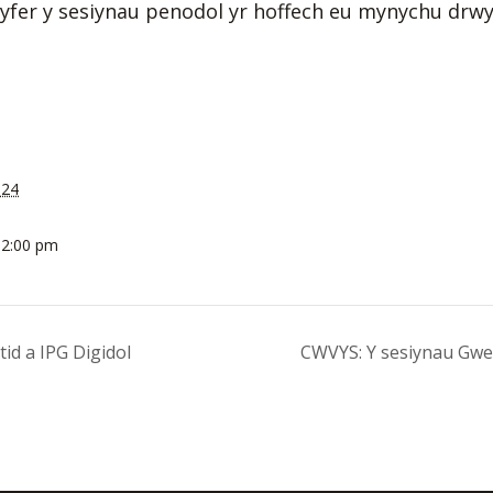
gyfer y sesiynau penodol yr hoffech eu mynychu drw
024
12:00 pm
id a IPG Digidol
CWVYS: Y sesiynau Gwemi