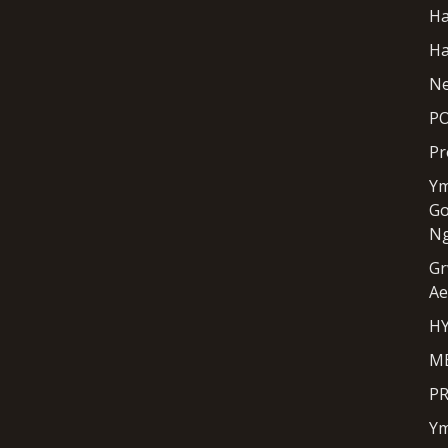
Ha
H
Ne
PO
Pr
Ym
Go
N
Gr
Ae
H
ME
PR
Ym