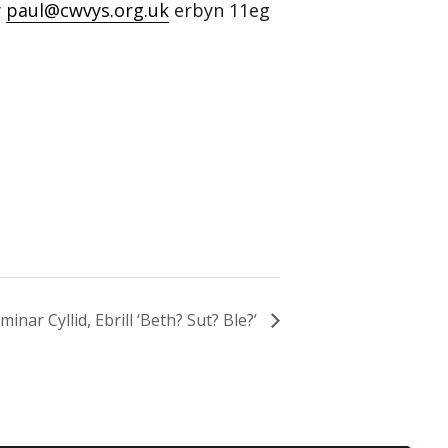
y
paul@cwvys.org.uk
erbyn 11eg
nar Cyllid, Ebrill ‘Beth? Sut? Ble?’