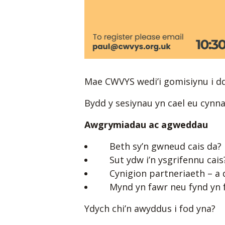
Mae CWVYS wedi’i gomisiynu i dd
Bydd y sesiynau yn cael eu cynn
Awgrymiadau ac agweddau
Beth sy’n gwneud cais da?
Sut ydw i’n ysgrifennu cais
Cynigion partneriaeth – a d
Mynd yn fawr neu fynd yn 
Ydych chi’n awyddus i fod yna?