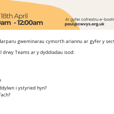
arparu gweminarau cymorth ariannu ar gyfer y sect
al drwy Teams ar y dyddiadau isod:
?
dylwn i ystyried hyn?
fach?