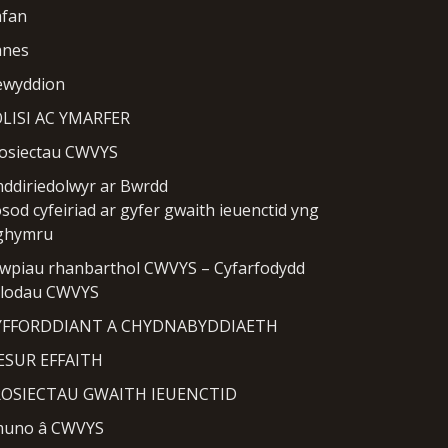
fan
anes
wyddion
LISI AC YMARFER
osiectau CWVYS
ddiriedolwyr ar Bwrdd
sod cyfeiriad ar gyfer gwaith ieuenctid yng
ghymru
wpiau rhanbarthol CWVYS – Cyfarfodydd
lodau CWVYS
YFFORDDIANT A CHYDNABYDDIAETH
SUR EFFAITH
OSIECTAU GWAITH IEUENCTID
uno â CWVYS