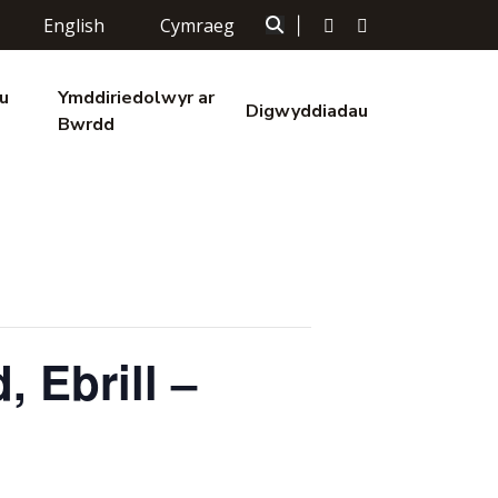
English
Cymraeg
|
u
Ymddiriedolwyr ar
Digwyddiadau
Bwrdd
 Ebrill –