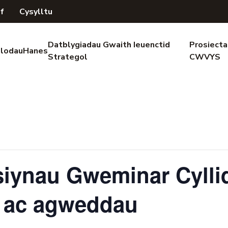
if
Cysylltu
Datblygiadau Gwaith Ieuenctid
Prosiecta
lodau
Hanes
Strategol
CWVYS
ynau Gweminar Cyllid,
 ac agweddau