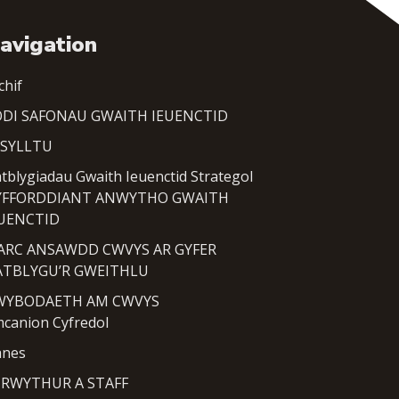
avigation
chif
DI SAFONAU GWAITH IEUENCTID
YSYLLTU
tblygiadau Gwaith Ieuenctid Strategol
YFFORDDIANT ANWYTHO GWAITH
EUENCTID
ARC ANSAWDD CWVYS AR GYFER
ATBLYGU’R GWEITHLU
WYBODAETH AM CWVYS
canion Cyfredol
anes
TRWYTHUR A STAFF