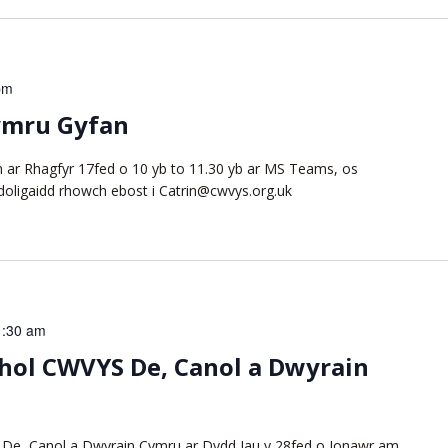
pm
ymru Gyfan
ar Rhagfyr 17fed o 10 yb to 11.30 yb ar MS Teams, os
doligaidd rhowch ebost i Catrin@cwvys.org.uk
1:30 am
hol CWVYS De, Canol a Dwyrain
De, Canol a Dwyrain Cymru ar Dydd Iau y 28fed o Ionawr am