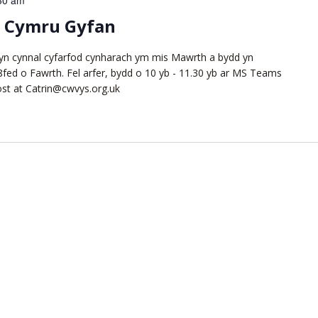
30 am
y Cymru Gyfan
yn cynnal cyfarfod cynharach ym mis Mawrth a bydd yn
fed o Fawrth. Fel arfer, bydd o 10 yb - 11.30 yb ar MS Teams
ost at Catrin@cwvys.org.uk