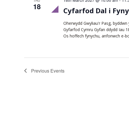
18th March 2027 @ 10:00 am
-
11:
THU
18
Cyfarfod Dal i Fyn
Oherwydd Gwyliau'r Pasg, byddwn 
Gyfarfod Cymru Gyfan ddydd Iau 18
Os hoffech fynychu, anfonwch e-b
Previous
Events