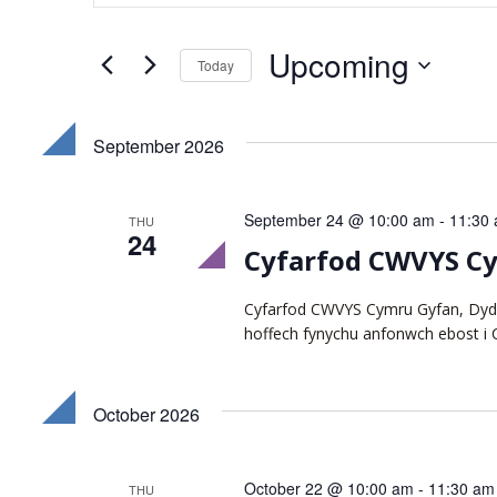
Search
Search
for
and
Upcoming
Today
Events
Views
by
Select
Keyword.
date.
September 2026
Navigation
September 24 @ 10:00 am
-
11:30
THU
24
Cyfarfod CWVYS C
Cyfarfod CWVYS Cymru Gyfan, Dydd
hoffech fynychu anfonwch ebost i
October 2026
October 22 @ 10:00 am
-
11:30 am
THU