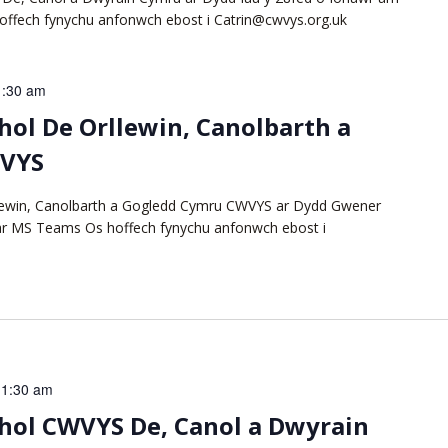
offech fynychu anfonwch ebost i Catrin@cwvys.org.uk
1:30 am
ol De Orllewin, Canolbarth a
WVYS
lewin, Canolbarth a Gogledd Cymru CWVYS ar Dydd Gwener
 ar MS Teams Os hoffech fynychu anfonwch ebost i
11:30 am
hol CWVYS De, Canol a Dwyrain