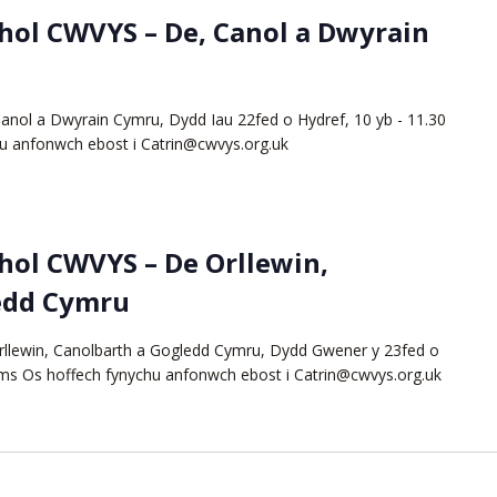
hol CWVYS – De, Canol a Dwyrain
nol a Dwyrain Cymru, Dydd Iau 22fed o Hydref, 10 yb - 11.30
u anfonwch ebost i Catrin@cwvys.org.uk
hol CWVYS – De Orllewin,
edd Cymru
llewin, Canolbarth a Gogledd Cymru, Dydd Gwener y 23fed o
ams Os hoffech fynychu anfonwch ebost i Catrin@cwvys.org.uk