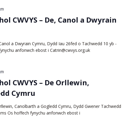
am
hol CWVYS – De, Canol a Dwyrain
Canol a Dwyrain Cymru, Dydd Iau 26fed o Tachwedd 10 yb -
fynychu anfonwch ebost i Catrin@cwvys.org.uk
am
hol CWVYS – De Orllewin,
edd Cymru
rllewin, Canolbarth a Gogledd Cymru, Dydd Gwener Tachwedd
eams Os hoffech fynychu anfonwch ebost i