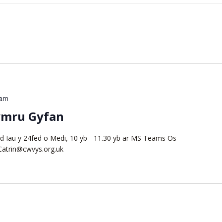
 am
ymru Gyfan
 Iau y 24fed o Medi, 10 yb - 11.30 yb ar MS Teams Os
 Catrin@cwvys.org.uk