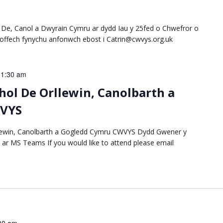
De, Canol a Dwyrain Cymru ar dydd Iau y 25fed o Chwefror o
offech fynychu anfonwch ebost i Catrin@cwvys.org.uk
11:30 am
ol De Orllewin, Canolbarth a
WVYS
lewin, Canolbarth a Gogledd Cymru CWVYS Dydd Gwener y
 ar MS Teams If you would like to attend please email