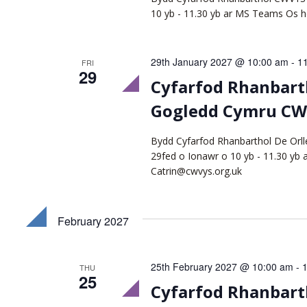
10 yb - 11.30 yb ar MS Teams Os h
29th January 2027 @ 10:00 am
-
1
FRI
29
Cyfarfod Rhanbarth
Gogledd Cymru C
Bydd Cyfarfod Rhanbarthol De Orl
29fed o Ionawr o 10 yb - 11.30 yb
Catrin@cwvys.org.uk
February 2027
25th February 2027 @ 10:00 am
-
THU
25
Cyfarfod Rhanbart