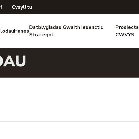
if
Cysylltu
Datblygiadau Gwaith Ieuenctid
Prosiecta
lodau
Hanes
Strategol
CWVYS
DAU