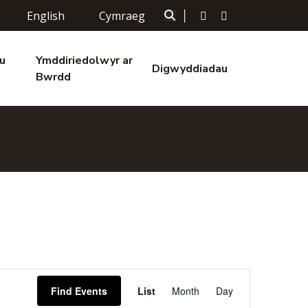
English
Cymraeg
|
u
Ymddiriedolwyr ar
Digwyddiadau
Bwrdd
Event
Find Events
List
Month
Day
Views