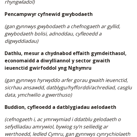
rhyngwladol)
Pencampwyr cyfnewid gwybodaeth
(gan gynnwys gwybodaeth a chefnogaeth ar gyllid,
gwybodaeth bolisi, adnoddau, cyfleoedd a
digwyddiadau)
Dathlu, mesur a chydnabod effaith gymdeithasol,
economaidd a diwylliannol y sector gwaith
ieuenctid gwirfoddol yng Nghymru
(gan gynnwys hyrwyddo arfer gorau gwaith ieuenctid,
sicrhau ansawdd, datblygu/hyfforddi/achrediad, casglu
data, ymchwilio a gwerthuso)
Buddion, cyfleoedd a datblygiadau aelodaeth
(cefnogaeth i, ac ymrwymiad i ddatblu gelodaeth o
sefydliadau amrywiol, bywiog sy’n seiliedig ar
werthoedd, ledled Cymru, gan gynnwys cynrychiolaeth