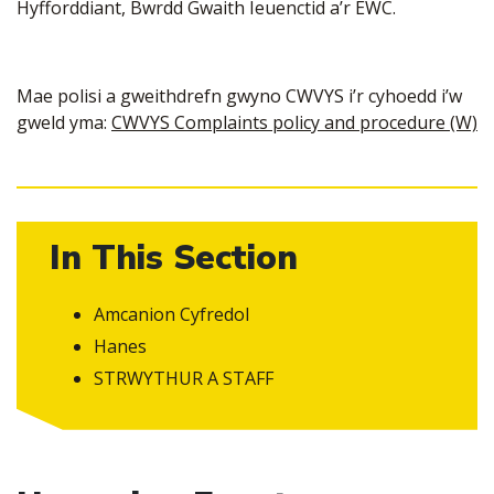
Hyfforddiant, Bwrdd Gwaith Ieuenctid a’r EWC.
Mae polisi a gweithdrefn gwyno CWVYS i’r cyhoedd i’w
gweld yma:
CWVYS Complaints policy and procedure (W)
In This Section
Amcanion Cyfredol
Hanes
STRWYTHUR A STAFF