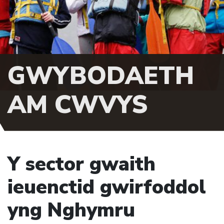
GWYBODAETH
AM CWVYS
Y sector gwaith
ieuenctid gwirfoddol
yng Nghymru