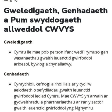
Gweledigaeth
,
Genhadaeth
a
Pum swyddogaeth
allweddol CWVYS
Gweledigaeth
Cymru lle mae pob person ifanc wedi’i rymuso gan
wasanaethau gwaith ieuenctid gwirfoddol
arloesol, bywiog a chynaliadwy.
Genhadaeth
Cynrychioli, cefnogi a rhoi llais ar y cyd i’w
aelodaeth o sefydliadau gwaith ieuenctid
gwirfoddol ledled Cymru. Mae CWVYS yn arwain ar
gydweithredu a phartneriaethau ar ran y sector
gwaith ieuenctid gwirfoddol yng Nghymru.