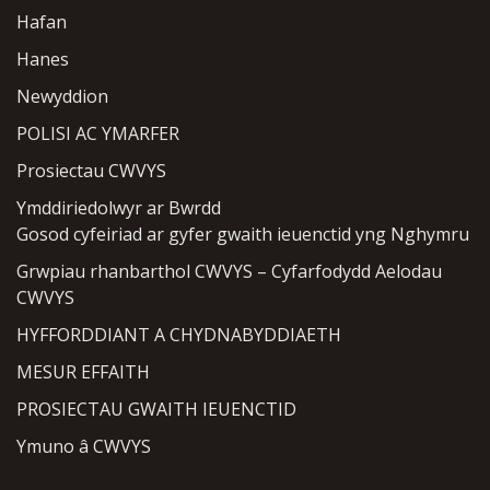
Hafan
Hanes
Newyddion
POLISI AC YMARFER
Prosiectau CWVYS
Ymddiriedolwyr ar Bwrdd
Gosod cyfeiriad ar gyfer gwaith ieuenctid yng Nghymru
Grwpiau rhanbarthol CWVYS – Cyfarfodydd Aelodau
CWVYS
HYFFORDDIANT A CHYDNABYDDIAETH
MESUR EFFAITH
PROSIECTAU GWAITH IEUENCTID
Ymuno â CWVYS