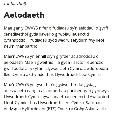
ranbarthol).
Aelodaeth
Mae gan y CWVYS nifer o fudiadau sy’n aelodau, o gyrff
cenedlaethol gyda llawer o grwpiau ieuenctid
cyfansoddol, i fudiadau sydd wedi’u sefydlu’n fwy lleol
neu’n rhanbarthol.
Mae’r CWVYS yn ennill cryn gryfder ac adnoddau o’i
aelodaeth. Mae’n gweithio i, a gyda’r sector ieuenctid
gwirfoddol ar y cyfan, Llywodraeth Cymru, awdurdodau
lleol Cymru a Chymdeithas Llywodraeth Leol Cymru.
Mae’r CWVYS yn gweithio’n gydweithredol gydag
amrywiaeth eang o asiantaethau partner, gan gynnwys
Llywodraeth Cymru, gwasanaethau ieuenctid Awdurdod
Lleol, Cymdeithas Llywodraeth Leol Cymru, Safonau
Addysg a Hyfforddiant (ETS) Cymru a Grŵp Asiantaeth