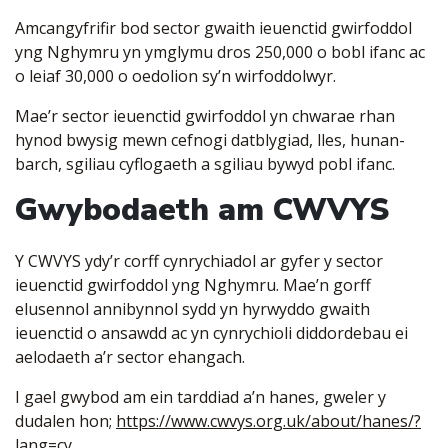
Amcangyfrifir bod sector gwaith ieuenctid gwirfoddol
yng Nghymru yn ymglymu dros 250,000 o bobl ifanc ac
o leiaf 30,000 o oedolion sy’n wirfoddolwyr.
Mae’r sector ieuenctid gwirfoddol yn chwarae rhan
hynod bwysig mewn cefnogi datblygiad, lles, hunan-
barch, sgiliau cyflogaeth a sgiliau bywyd pobl ifanc.
Gwybodaeth am CWVYS
Y CWVYS ydy’r corff cynrychiadol ar gyfer y sector
ieuenctid gwirfoddol yng Nghymru. Mae’n gorff
elusennol annibynnol sydd yn hyrwyddo gwaith
ieuenctid o ansawdd ac yn cynrychioli diddordebau ei
aelodaeth a’r sector ehangach.
I gael gwybod am ein tarddiad a’n hanes, gweler y
dudalen hon;
https://www.cwvys.org.uk/about/hanes/?
lang=cy