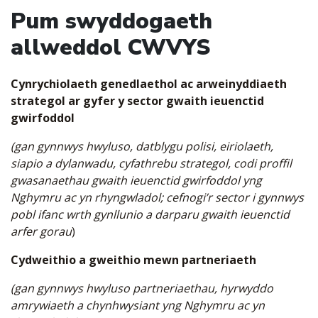
Pum swyddogaeth
allweddol CWVYS
Cynrychiolaeth genedlaethol ac arweinyddiaeth
strategol ar gyfer y sector gwaith ieuenctid
gwirfoddol
(gan gynnwys hwyluso, datblygu polisi, eiriolaeth,
siapio a dylanwadu, cyfathrebu strategol, codi proffil
gwasanaethau gwaith ieuenctid gwirfoddol yng
Nghymru ac yn rhyngwladol; cefnogi’r sector i gynnwys
pobl ifanc wrth gynllunio a darparu gwaith ieuenctid
arfer gorau
)
Cydweithio a gweithio mewn partneriaeth
(gan gynnwys hwyluso partneriaethau, hyrwyddo
amrywiaeth a chynhwysiant yng Nghymru ac yn