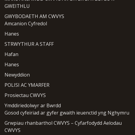
GWEITHLU
GWYBODAETH AM CWVYS
Amcanion Cyfredol
Hanes
STRWYTHUR A STAFF
Hafan
Hanes
Newyddion
POLISI AC YMARFER
Prosiectau CWVYS
Ymddiriedolwyr ar Bwrdd
Gosod cyfeiriad ar gyfer gwaith ieuenctid yng Nghymru
Grwpiau rhanbarthol CWVYS – Cyfarfodydd Aelodau
CWVYS