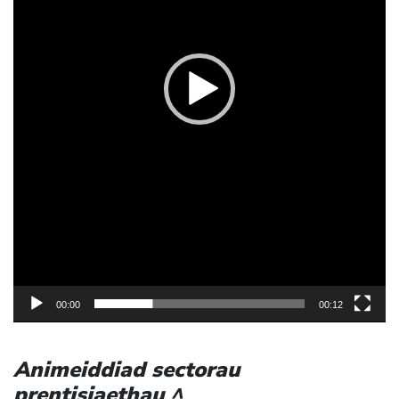
00:00
00:12
Animeiddiad sectorau
prentisiaethau
^