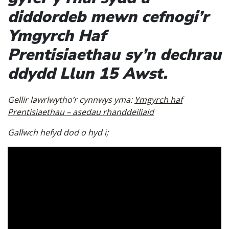
diddordeb mewn cefnogi’r
Ymgyrch Haf
Prentisiaethau sy’n dechrau
ddydd Llun 15 Awst.
Gellir lawrlwytho’r cynnwys yma:
Ymgyrch haf
Prentisiaethau – asedau rhanddeiliaid
Gallwch hefyd dod o hyd i;
Video
Player