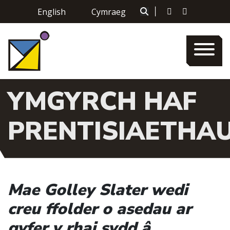
Skip
English
Cymraeg
|
to
content
YMGYRCH HAF
PRENTISIAETHA
Mae Golley Slater wedi
creu ffolder o asedau ar
gyfer y rhai sydd â