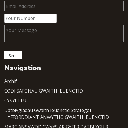
Navigation
Archif
CODI SAFONAU GWAITH IEUENCTID
CYSYLLTU
Datblygiadau Gwaith Ieuenctid Strategol
HYFFORDDIANT ANWYTHO GWAITH IEUENCTID
MARC ANSAWDD CWVYS AR GYFER DATBLYGU’R