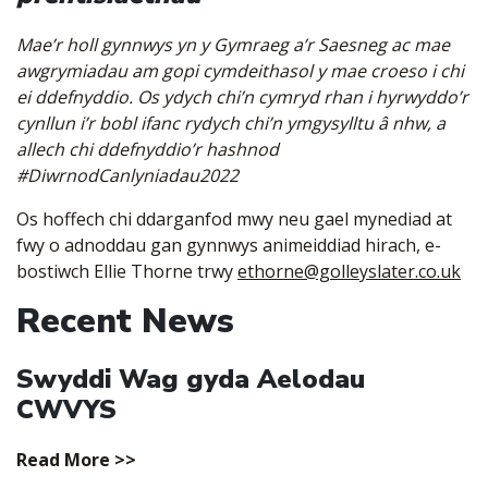
Mae’r holl gynnwys yn y Gymraeg a’r Saesneg ac mae
awgrymiadau am gopi cymdeithasol y mae croeso i chi
ei ddefnyddio. Os ydych chi’n cymryd rhan i hyrwyddo’r
cynllun i’r bobl ifanc rydych chi’n ymgysylltu â nhw, a
allech chi ddefnyddio’r hashnod
#DiwrnodCanlyniadau2022
Os hoffech chi ddarganfod mwy neu gael mynediad at
fwy o adnoddau gan gynnwys animeiddiad hirach, e-
bostiwch Ellie Thorne trwy
ethorne@golleyslater.co.uk
Recent News
Swyddi Wag gyda Aelodau
CWVYS
Read More >>