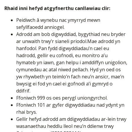
Rhaid inni hefyd atgyfnerthu canllawiau clir:
Peidiwch â wynebu nac ymyrryd mewn
sefyllfaoedd anniogel.
Adrodd am bob digwyddiad, bygythiad neu bryder
ar unwaith trwy’r sianeli priodol.Mae adrodd yn
hanfodol. Pan fydd digwyddiadau’n cael eu
hadrodd, gellir eu cofnodi, eu monitro a’u
hymateb yn iawn, gan helpu i amddiffyn unigolion,
cymunedau ac atal niwed pellach. Hyd yn oed os
yw rhywbeth yn teimlo’n fach neu’n ansicr, mae’n
bwysig ei fod yn cael ei gofnodi a’i gymryd o
ddifrif.
Ffoniwch 999 os oes perygl uniongyrchol.
Ffoniwch 101 ar gyfer digwyddiadau nad ydynt yn
rhai brys.
Gellir hefyd adrodd am ddigwyddiadau ar-lein trwy
wasanaethau heddlu lleol neu’n ddienw trwy