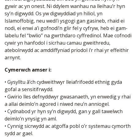
gywir ac yn onest. Ni ddylem wanhau na lleihau’r hyn
sy’n digwydd. Os yw digwyddiad yn hiliol, yn
Islamoffobig, neu wedi’i ysgogi gan gasineb, rhaid ei
nodi, ei enwi a’i gofnodi’n glir fel y cyfryw, heb ei gam-
labelu fel “bwlio” na gwrthdaro cyffredinol. Mae cofnodi
cywir yn hanfodol i sicrhau camau gweithredu,
atebolrwydd ac amddiffyniad priodol i’r rhai yr effeithir
arnynt.
Cymerwch amser i:
• Gysylltu â’ch cydweithwyr lleiafrifoedd ethnig gyda
gofal a sensitifrwydd.
• Gwirio lles defnyddwyr gwasanaeth, yn enwedig y rhai
a allai deimlo’n agored i niwed neu’n anniogel.
• Cydnabod yr hyn sy’n digwydd, gan y gall tawelwch
deimlo’n ynysig yn aml.
• Cynnig sicrwydd ac atgoffa pobl o’r systemau cymorth
sydd ar gael.