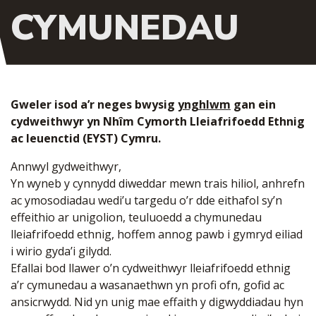
CYMUNEDAU
Gweler isod a’r neges bwysig
ynghlwm
gan ein
cydweithwyr yn Nhîm Cymorth Lleiafrifoedd Ethnig
ac Ieuenctid (EYST) Cymru.
Annwyl gydweithwyr,
Yn wyneb y cynnydd diweddar mewn trais hiliol, anhrefn
ac ymosodiadau wedi’u targedu o’r dde eithafol sy’n
effeithio ar unigolion, teuluoedd a chymunedau
lleiafrifoedd ethnig, hoffem annog pawb i gymryd eiliad
i wirio gyda’i gilydd.
Efallai bod llawer o’n cydweithwyr lleiafrifoedd ethnig
a’r cymunedau a wasanaethwn yn profi ofn, gofid ac
ansicrwydd. Nid yn unig mae effaith y digwyddiadau hyn