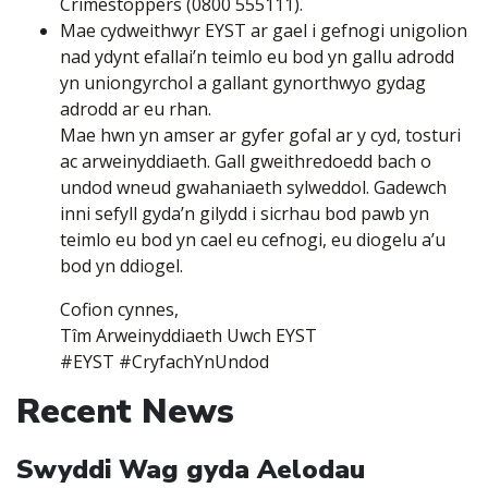
Crimestoppers (0800 555111).
Mae cydweithwyr EYST ar gael i gefnogi unigolion
nad ydynt efallai’n teimlo eu bod yn gallu adrodd
yn uniongyrchol a gallant gynorthwyo gydag
adrodd ar eu rhan.
Mae hwn yn amser ar gyfer gofal ar y cyd, tosturi
ac arweinyddiaeth. Gall gweithredoedd bach o
undod wneud gwahaniaeth sylweddol. Gadewch
inni sefyll gyda’n gilydd i sicrhau bod pawb yn
teimlo eu bod yn cael eu cefnogi, eu diogelu a’u
bod yn ddiogel.
Cofion cynnes,
Tîm Arweinyddiaeth Uwch EYST
#EYST #CryfachYnUndod
Recent News
Swyddi Wag gyda Aelodau