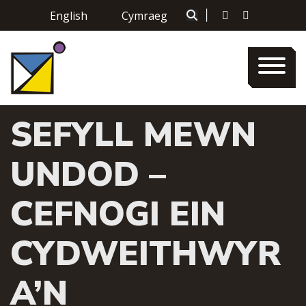
Skip
English
Cymraeg
|
to
content
SEFYLL MEWN
UNDOD –
CEFNOGI EIN
CYDWEITHWYR
A’N