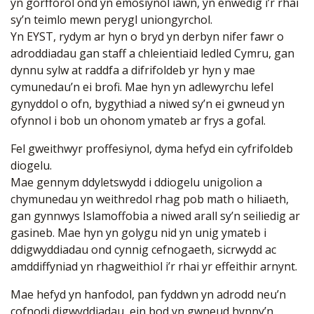
yn gorfforol ond yn emosiynol iawn, yn enwedig i’r rhai
sy’n teimlo mewn perygl uniongyrchol.
Yn EYST, rydym ar hyn o bryd yn derbyn nifer fawr o
adroddiadau gan staff a chleientiaid ledled Cymru, gan
dynnu sylw at raddfa a difrifoldeb yr hyn y mae
cymunedau’n ei brofi. Mae hyn yn adlewyrchu lefel
gynyddol o ofn, bygythiad a niwed sy’n ei gwneud yn
ofynnol i bob un ohonom ymateb ar frys a gofal.
Fel gweithwyr proffesiynol, dyma hefyd ein cyfrifoldeb
diogelu.
Mae gennym ddyletswydd i ddiogelu unigolion a
chymunedau yn weithredol rhag pob math o hiliaeth,
gan gynnwys Islamoffobia a niwed arall sy’n seiliedig ar
gasineb. Mae hyn yn golygu nid yn unig ymateb i
ddigwyddiadau ond cynnig cefnogaeth, sicrwydd ac
amddiffyniad yn rhagweithiol i’r rhai yr effeithir arnynt.
Mae hefyd yn hanfodol, pan fyddwn yn adrodd neu’n
cofnodi digwyddiadau, ein bod yn gwneud hynny’n