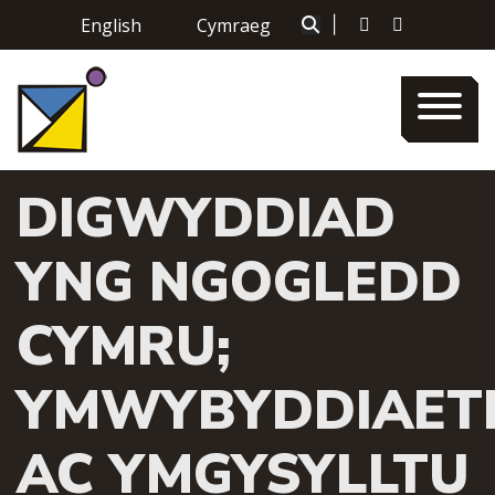
Skip
English
Cymraeg
|
to
content
DIGWYDDIAD
YNG NGOGLEDD
CYMRU;
YMWYBYDDIAET
AC YMGYSYLLTU