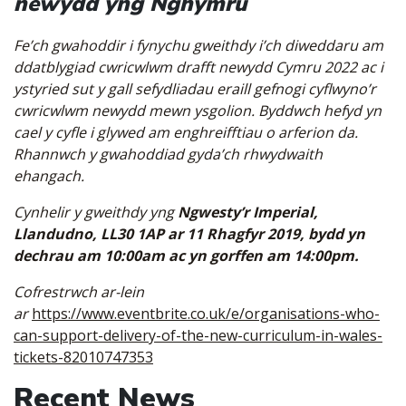
newydd yng Nghymru
Fe’ch gwahoddir i fynychu gweithdy i’ch diweddaru am
ddatblygiad cwricwlwm drafft newydd Cymru 2022 ac i
ystyried sut y gall sefydliadau eraill gefnogi cyflwyno’r
cwricwlwm newydd mewn ysgolion. Byddwch hefyd yn
cael y cyfle i glywed am enghreifftiau o arferion da.
Rhannwch y gwahoddiad gyda’ch rhwydwaith
ehangach.
Cynhelir y gweithdy yng
Ngwesty’r Imperial,
Llandudno, LL30 1AP ar 11 Rhagfyr 2019, bydd yn
dechrau am 10:00am ac yn gorffen am 14:00pm.
Cofrestrwch ar-lein
ar
https://www.eventbrite.co.uk/e/organisations-who-
can-support-delivery-of-the-new-curriculum-in-wales-
tickets-82010747353
Recent News