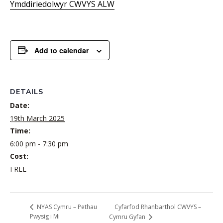
Ymddiriedolwyr CWVYS ALW
Add to calendar
DETAILS
Date:
19th March 2025
Time:
6:00 pm - 7:30 pm
Cost:
FREE
Cyfarfod Rhanbarthol CWVYS –
NYAS Cymru – Pethau
Pwysig i Mi
Cymru Gyfan