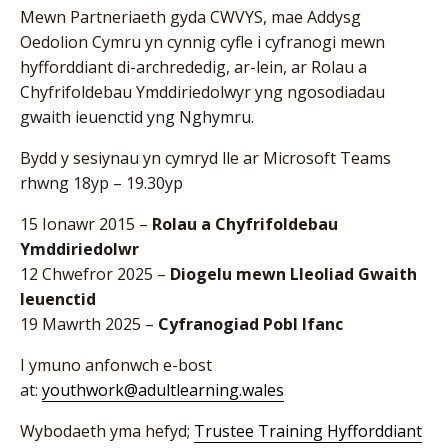
Mewn Partneriaeth gyda CWVYS, mae Addysg
Oedolion Cymru yn cynnig cyfle i cyfranogi mewn
hyfforddiant di-archrededig, ar-lein, ar Rolau a
Chyfrifoldebau Ymddiriedolwyr yng ngosodiadau
gwaith ieuenctid yng Nghymru.
Bydd y sesiynau yn cymryd lle ar Microsoft Teams
rhwng 18yp – 19.30yp
15 Ionawr 2015 –
Rolau a Chyfrifoldebau
Ymddiriedolwr
12 Chwefror 2025 –
Diogelu mewn Lleoliad Gwaith
Ieuenctid
19 Mawrth 2025 –
Cyfranogiad Pobl Ifanc
I ymuno anfonwch e-bost
at:
youthwork@adultlearning.wales
Wybodaeth yma hefyd;
Trustee Training Hyfforddiant