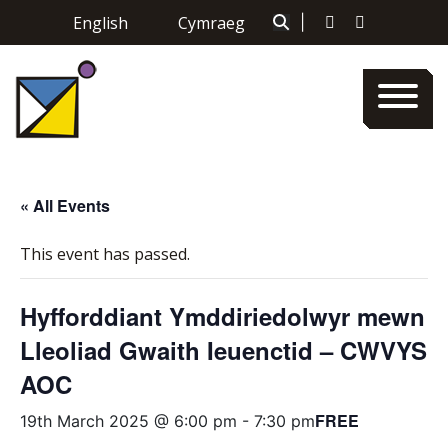
Skip
English
Cymraeg
|
to
content
« All Events
This event has passed.
Hyfforddiant Ymddiriedolwyr mewn
Lleoliad Gwaith Ieuenctid – CWVYS
AOC
FREE
19th March 2025 @ 6:00 pm
-
7:30 pm