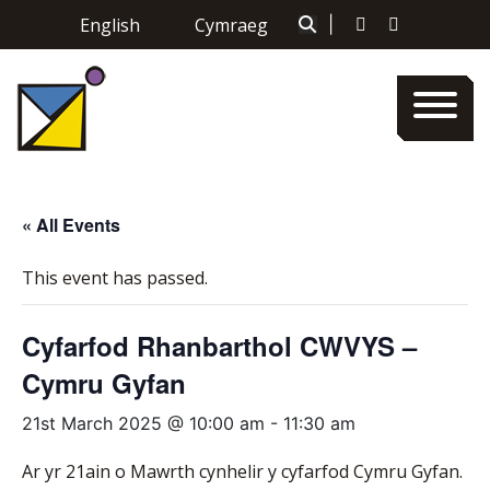
Skip
English
Cymraeg
|
to
content
« All Events
This event has passed.
Cyfarfod Rhanbarthol CWVYS –
Cymru Gyfan
21st March 2025 @ 10:00 am
-
11:30 am
Ar yr 21ain o Mawrth cynhelir y cyfarfod Cymru Gyfan.