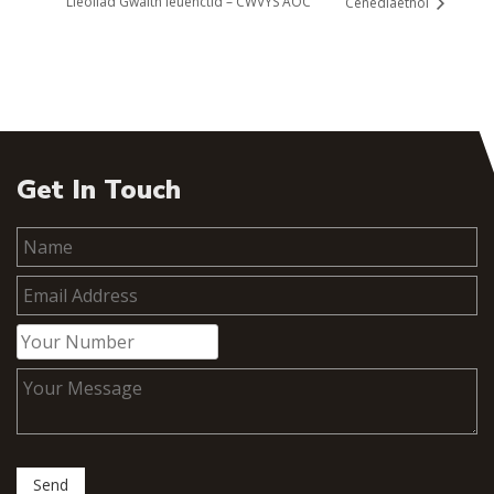
Lleoliad Gwaith Ieuenctid – CWVYS AOC
Cenedlaethol
Get In Touch