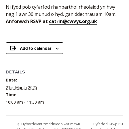
Ni fydd pob cyfarfod rhanbarthol rheolaidd yn hwy
nag 1 awr 30 munud o hyd, gan ddechrau am 10am.
Anfonwch RSVP at
catrin@cwvys.org.uk
Add to calendar
DETAILS
Date:
21st March 2025
Time:
10:00 am - 11:30 am
Cyfarfod Grŵp PSI
Hyfforddiant Ymddiriedolwyr mewn