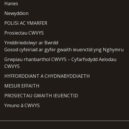
Hanes
Newyddion
POLISI AC YMARFER
Prosiectau CWVYS
Ymddiriedolwyr ar Bwrdd
Gosod cyfeiriad ar gyfer gwaith ieuenctid yng Nghymru
Grwpiau rhanbarthol CWVYS – Cyfarfodydd Aelodau
CWVYS
HYFFORDDIANT A CHYDNABYDDIAETH
MESUR EFFAITH
PROSIECTAU GWAITH IEUENCTID
Ymuno â CWVYS