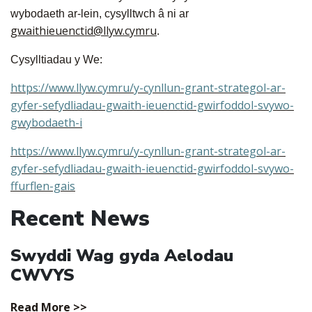
wybodaeth ar-lein, cysylltwch â ni ar
gwaithieuenctid@llyw.cymru
.
Cysylltiadau y We:
https://www.llyw.cymru/y-cynllun-grant-strategol-ar-
gyfer-sefydliadau-gwaith-ieuenctid-gwirfoddol-svywo-
gwybodaeth-i
https://www.llyw.cymru/y-cynllun-grant-strategol-ar-
gyfer-sefydliadau-gwaith-ieuenctid-gwirfoddol-svywo-
ffurflen-gais
Recent News
Swyddi Wag gyda Aelodau
CWVYS
Read More >>