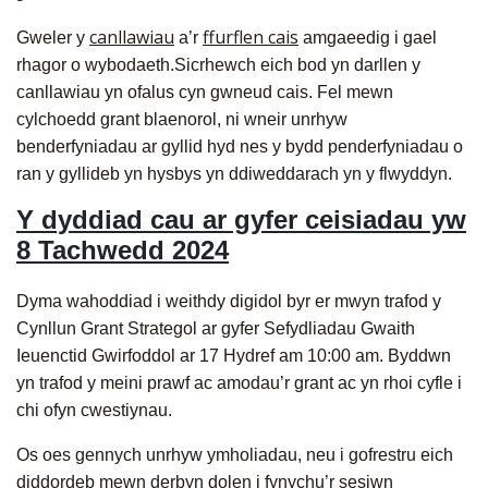
canllawiau
ffurflen cais
Gweler y
a’r
amgaeedig i gael
rhagor o wybodaeth.Sicrhewch eich bod yn darllen y
canllawiau yn ofalus cyn gwneud cais. Fel mewn
cylchoedd grant blaenorol, ni wneir unrhyw
benderfyniadau ar gyllid hyd nes y bydd penderfyniadau o
ran y gyllideb yn hysbys yn ddiweddarach yn y flwyddyn.
Y dyddiad cau ar gyfer ceisiadau yw
8 Tachwedd 2024
Dyma wahoddiad i weithdy digidol byr er mwyn trafod y
Cynllun Grant Strategol ar gyfer Sefydliadau Gwaith
Ieuenctid Gwirfoddol ar 17 Hydref am 10:00 am. Byddwn
yn trafod y meini prawf ac amodau’r grant ac yn rhoi cyfle i
chi ofyn cwestiynau.
Os oes gennych unrhyw ymholiadau, neu i gofrestru eich
diddordeb mewn derbyn dolen i fynychu’r sesiwn