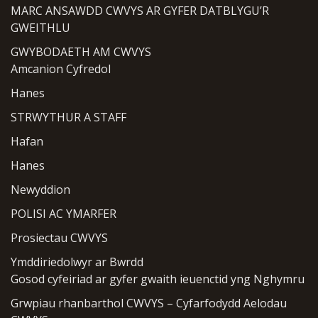
MARC ANSAWDD CWVYS AR GYFER DATBLYGU’R
GWEITHLU
GWYBODAETH AM CWVYS
Amcanion Cyfredol
Hanes
STRWYTHUR A STAFF
Hafan
Hanes
Newyddion
POLISI AC YMARFER
Prosiectau CWVYS
Ymddiriedolwyr ar Bwrdd
Gosod cyfeiriad ar gyfer gwaith ieuenctid yng Nghymru
Grwpiau rhanbarthol CWVYS – Cyfarfodydd Aelodau