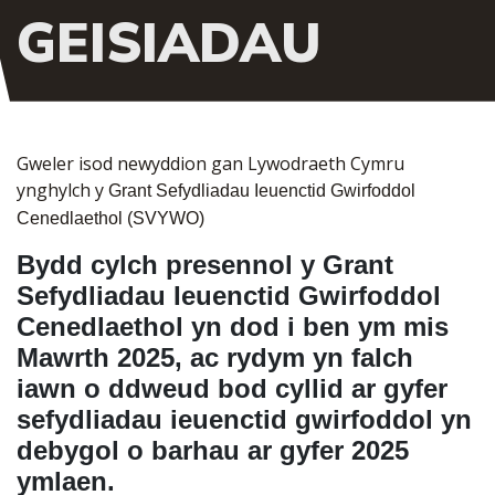
GEISIADAU
Gweler isod newyddion gan Lywodraeth Cymru
ynghylch y
Grant Sefydliadau Ieuenctid Gwirfoddol
Cenedlaethol (SVYWO)
Bydd cylch presennol y Grant
Sefydliadau Ieuenctid Gwirfoddol
Cenedlaethol yn dod i ben ym mis
Mawrth 2025, ac rydym yn falch
iawn o ddweud bod cyllid ar gyfer
sefydliadau ieuenctid gwirfoddol yn
debygol o barhau ar gyfer 2025
ymlaen.