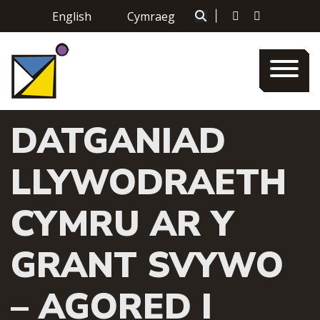
Skip
English
Cymraeg
|
to
content
DATGANIAD
LLYWODRAETH
CYMRU AR Y
GRANT SVYWO
– AGORED I