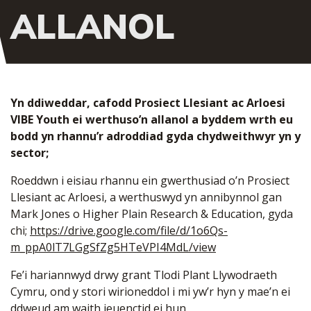
ALLANOL
Yn ddiweddar, cafodd Prosiect Llesiant ac Arloesi
VIBE Youth ei werthuso’n allanol a byddem wrth eu
bodd yn rhannu’r adroddiad gyda chydweithwyr yn y
sector;
Roeddwn i eisiau rhannu ein gwerthusiad o’n Prosiect
Llesiant ac Arloesi, a werthuswyd yn annibynnol gan
Mark Jones o Higher Plain Research & Education, gyda
chi;
https://drive.google.com/file/d/1o6Qs-
m_ppA0lT7LGgSfZg5HTeVPI4MdL/view
Fe’i hariannwyd drwy grant Tlodi Plant Llywodraeth
Cymru, ond y stori wirioneddol i mi yw’r hyn y mae’n ei
ddweud am waith ieuenctid ei hun.