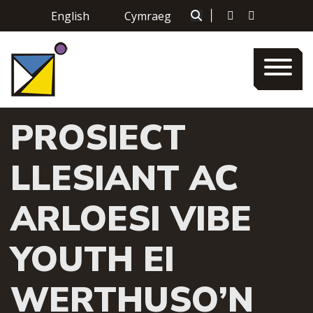
Skip
English
Cymraeg
|
to
content
PROSIECT
LLESIANT AC
ARLOESI VIBE
YOUTH EI
WERTHUSO’N