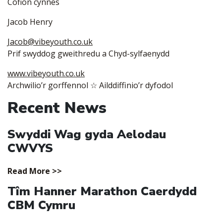
Cofion cynnes
Jacob Henry
Jacob@vibeyouth.co.uk
Prif swyddog gweithredu a Chyd-sylfaenydd
www.vibeyouth.co.uk
Archwilio’r gorffennol ☆ Ailddiffinio’r dyfodol
Recent News
Swyddi Wag gyda Aelodau
CWVYS
Read More >>
Tîm Hanner Marathon Caerdydd
CBM Cymru