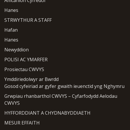
Amcanion Cyfredol
Hanes
STRWYTHUR A STAFF
Hafan
Hanes
Newyddion
POLISI AC YMARFER
Prosiectau CWVYS
Ymddiriedolwyr ar Bwrdd
Gosod cyfeiriad ar gyfer gwaith ieuenctid yng Nghymru
Grwpiau rhanbarthol CWVYS – Cyfarfodydd Aelodau
CWVYS
HYFFORDDIANT A CHYDNABYDDIAETH
MESUR EFFAITH