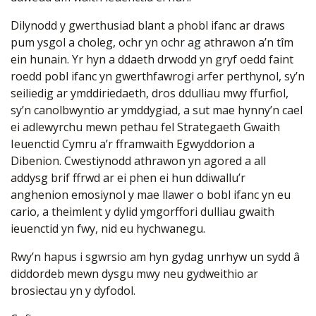
Dilynodd y gwerthusiad blant a phobl ifanc ar draws
pum ysgol a choleg, ochr yn ochr ag athrawon a’n tîm
ein hunain. Yr hyn a ddaeth drwodd yn gryf oedd faint
roedd pobl ifanc yn gwerthfawrogi arfer perthynol, sy’n
seiliedig ar ymddiriedaeth, dros ddulliau mwy ffurfiol,
sy’n canolbwyntio ar ymddygiad, a sut mae hynny’n cael
ei adlewyrchu mewn pethau fel Strategaeth Gwaith
Ieuenctid Cymru a’r fframwaith Egwyddorion a
Dibenion. Cwestiynodd athrawon yn agored a all
addysg brif ffrwd ar ei phen ei hun ddiwallu’r
anghenion emosiynol y mae llawer o bobl ifanc yn eu
cario, a theimlent y dylid ymgorffori dulliau gwaith
ieuenctid yn fwy, nid eu hychwanegu.
Rwy’n hapus i sgwrsio am hyn gydag unrhyw un sydd â
diddordeb mewn dysgu mwy neu gydweithio ar
brosiectau yn y dyfodol.