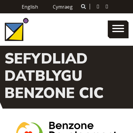
Skip
English
Cymraeg
|
to
content
SEFYDLIAD
DATBLYGU
BENZONE CIC