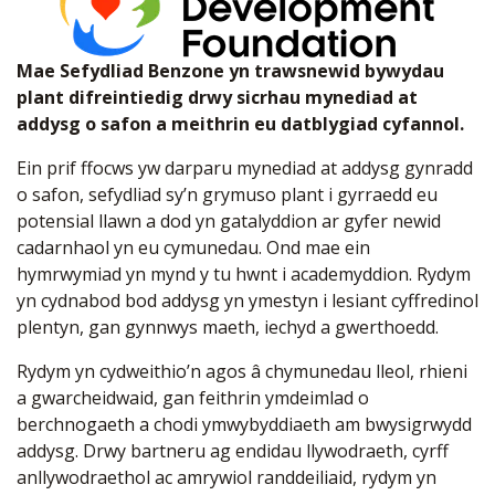
Mae Sefydliad Benzone yn trawsnewid bywydau
plant difreintiedig drwy sicrhau mynediad at
addysg o safon a meithrin eu datblygiad cyfannol.
Ein prif ffocws yw darparu mynediad at addysg gynradd
o safon, sefydliad sy’n grymuso plant i gyrraedd eu
potensial llawn a dod yn gatalyddion ar gyfer newid
cadarnhaol yn eu cymunedau. Ond mae ein
hymrwymiad yn mynd y tu hwnt i academyddion. Rydym
yn cydnabod bod addysg yn ymestyn i lesiant cyffredinol
plentyn, gan gynnwys maeth, iechyd a gwerthoedd.
Rydym yn cydweithio’n agos â chymunedau lleol, rhieni
a gwarcheidwaid, gan feithrin ymdeimlad o
berchnogaeth a chodi ymwybyddiaeth am bwysigrwydd
addysg. Drwy bartneru ag endidau llywodraeth, cyrff
anllywodraethol ac amrywiol randdeiliaid, rydym yn