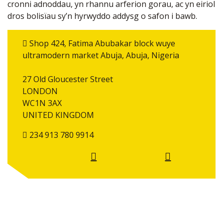
cronni adnoddau, yn rhannu arferion gorau, ac yn eiriol
dros bolisïau sy’n hyrwyddo addysg o safon i bawb.
Shop 424, Fatima Abubakar block wuye
ultramodern market Abuja, Abuja, Nigeria
27 Old Gloucester Street
LONDON
WC1N 3AX
UNITED KINGDOM
234 913 780 9914