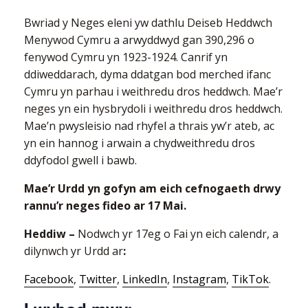
Bwriad y Neges eleni yw dathlu Deiseb Heddwch
Menywod Cymru a arwyddwyd gan 390,296 o
fenywod Cymru yn 1923-1924. Canrif yn
ddiweddarach, dyma ddatgan bod merched ifanc
Cymru yn parhau i weithredu dros heddwch. Mae’r
neges yn ein hysbrydoli i weithredu dros heddwch.
Mae’n pwysleisio nad rhyfel a thrais yw’r ateb, ac
yn ein hannog i arwain a chydweithredu dros
ddyfodol gwell i bawb.
Mae’r Urdd yn gofyn am eich cefnogaeth drwy
rannu’r neges fideo ar 17 Mai.
Heddiw –
Nodwch yr 17eg o Fai yn eich calendr, a
dilynwch yr Urdd ar
:
Facebook
,
Twitter
,
LinkedIn
,
Instagram
,
TikTok
.