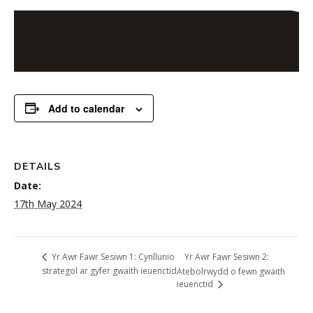
Add to calendar
DETAILS
Date:
17th May 2024
Yr Awr Fawr Sesiwn 2:
Yr Awr Fawr Sesiwn 1: Cynllunio
strategol ar gyfer gwaith ieuenctid
Atebolrwydd o fewn gwaith
ieuenctid