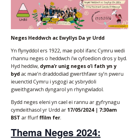
Neges Heddwch ac Ewyllys Da yr Urdd
Yn flynyddol ers 1922, mae pobl ifanc Cymru wedi
rhannu neges o heddwch i’w cyfoedion dros y byd.
Hyd heddiw,
dyma’r unig neges o’i fath yn y
byd
ac mae’n draddodiad gwerthfawr sy’n pweru
ieuenctid Cymru i ysgogi ac ysbrydoli
gweithgarwch dyngarol yn rhyngwladol.
Bydd neges eleni yn cael ei rannu ar gyfrynagu
cymdeithasol yr Urdd ar
17/05/2024 | 7:30am
BST
ar ffurf
ffilm fer
.
Thema Neges 2024: