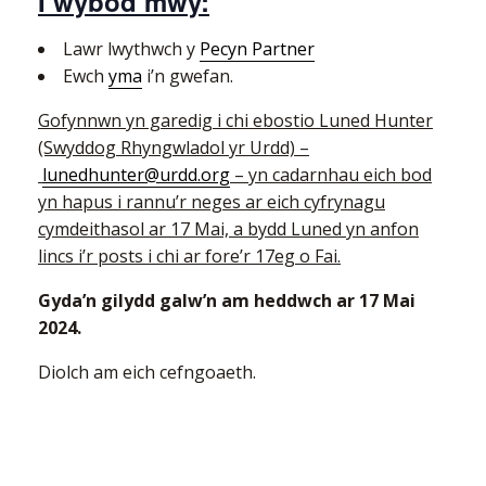
I wybod mwy:
Lawr lwythwch y
Pecyn Partner
Ewch
yma
i’n gwefan.
Gofynnwn yn garedig i chi ebostio Luned Hunter
(Swyddog Rhyngwladol yr Urdd) –
lunedhunter@urdd.org
– yn cadarnhau eich bod
yn hapus i rannu’r neges ar eich cyfrynagu
cymdeithasol ar 17 Mai, a bydd Luned yn anfon
lincs i’r posts i chi ar fore’r 17eg o Fai.
Gyda’n gilydd galw’n am heddwch ar 17 Mai
2024.
Diolch am eich cefngoaeth.