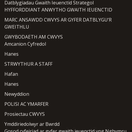
Datblygiadau Gwaith Ieuenctid Strategol
HYFFORDDIANT ANWYTHO GWAITH IEUENCTID
MARC ANSAWDD CWVYS AR GYFER DATBLYGU’R
GWEITHLU
GWYBODAETH AM CWVYS
Amcanion Cyfredol
Hanes
STRWYTHUR A STAFF
Hafan
Hanes
Newyddion
POLISI AC YMARFER
Prosiectau CWVYS
Ymddiriedolwyr ar Bwrdd
Gosod cyfeiriad ar gyfer gwaith ieuenctid yng Nghymru