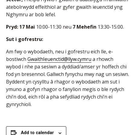
atebolrwydd effeithiol ar gyfer gwaith ieuenctid yng
Nghymru ar bob lefel.
Pryd:
17 Mai
10:00-11:30 neu
7 Mehefin
13:30-15:00.
Sut i gofrestru:
Am fwy o wybodaeth, neu i gofrestru eich lle, e-
bostiwch
GwaithIeuenctid@llyw.cymru
a rhowch
wybod i nhe pa sesiwn a dyddiad/amser yr hoffech chi
fod yn bresennol. Gallwch fynychu mwy nag un sesiwn.
Byddent yn cysylltu â rhagor o wybodaeth am sut i
ymuno a gofyn rhagor o fanylion megis o ble rydych
chi’n dod, eich rôl a pha sefydliad rydych chi’n ei
gynrychioli.
Add to calendar