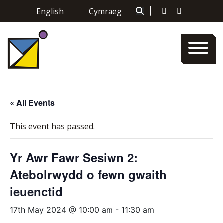
Skip
English
Cymraeg
|
to
content
« All Events
This event has passed.
Yr Awr Fawr Sesiwn 2:
Atebolrwydd o fewn gwaith
ieuenctid
17th May 2024 @ 10:00 am
-
11:30 am