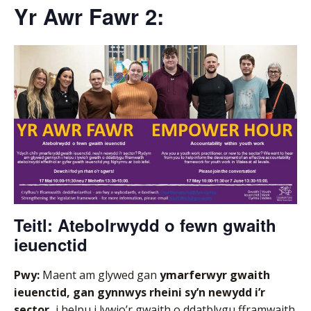
Yr Awr Fawr 2:
Teitl:
Atebolrwydd o fewn gwaith
ieuenctid
Pwy:
Maent am glywed gan
ymarferwyr gwaith
ieuenctid, gan gynnwys rheini sy’n newydd i’r
sector,
i helpu i lywio’r gwaith o ddatblygu fframwaith