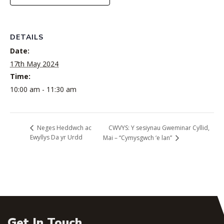
DETAILS
Date:
17th May 2024
Time:
10:00 am - 11:30 am
CWVYS: Y sesiynau Gweminar Cyllid,
Neges Heddwch ac
Ewyllys Da yr Urdd
Mai – “Cymysgwch ‘e lan”
Get In Touch