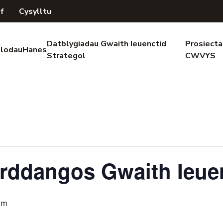
if
Cysylltu
Datblygiadau Gwaith Ieuenctid
Prosiecta
lodau
Hanes
Strategol
CWVYS
rddangos Gwaith Ieue
pm