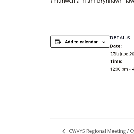
Ymunwch â ni am brynhawn llaw
DETAILS
Add to calendar
Date:
27th June 2
Time:
12:00 pm - 
CWVYS Regional Meeting / C