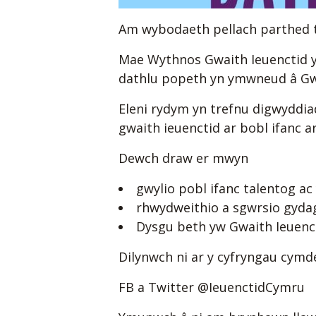
Am wybodaeth pellach parthed t
Mae Wythnos Gwaith Ieuenctid y
dathlu popeth yn ymwneud â Gwa
Eleni rydym yn trefnu digwyddi
gwaith ieuenctid ar bobl ifanc 
Dewch draw er mwyn
gwylio pobl ifanc talentog ac
rhwydweithio a sgwrsio gydag 
Dysgu beth yw Gwaith Ieuenct
Dilynwch ni ar y cyfryngau cym
FB a Twitter @IeuenctidCymru