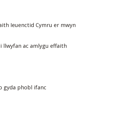
waith Ieuenctid Cymru er mwyn
llwyfan ac amlygu effaith
o gyda phobl ifanc