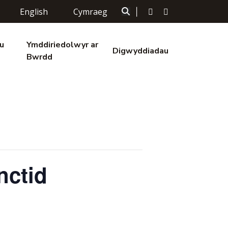
English
Cymraeg
|
u
Ymddiriedolwyr ar
Digwyddiadau
Bwrdd
nctid