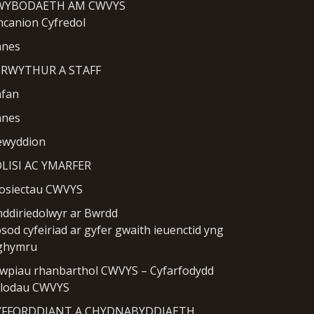
WYBODAETH AM CWVYS
canion Cyfredol
anes
TRWYTHUR A STAFF
fan
anes
wyddion
LISI AC YMARFER
osiectau CWVYS
ddiriedolwyr ar Bwrdd
sod cyfeiriad ar gyfer gwaith ieuenctid yng
ghymru
wpiau rhanbarthol CWVYS – Cyfarfodydd
lodau CWVYS
YFFORDDIANT A CHYDNABYDDIAETH