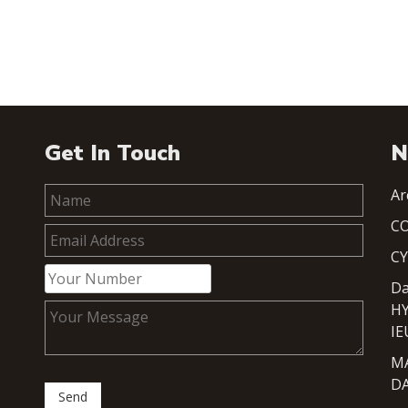
Get In Touch
N
Ar
CO
C
Da
H
I
M
D