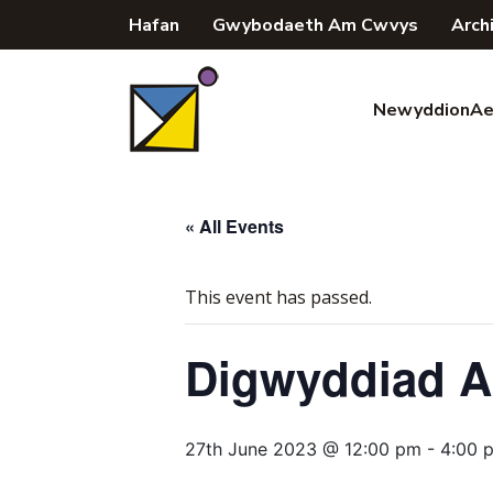
Skip
Hafan
Gwybodaeth Am Cwvys
Arch
to
content
Newyddion
Ae
« All Events
This event has passed.
Digwyddiad A
27th June 2023 @ 12:00 pm
-
4:00 