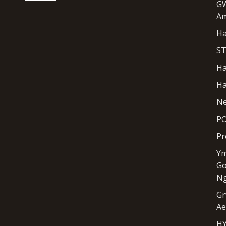
G
Am
H
S
Ha
H
Ne
PO
Pr
Ym
Go
N
Gr
Ae
H