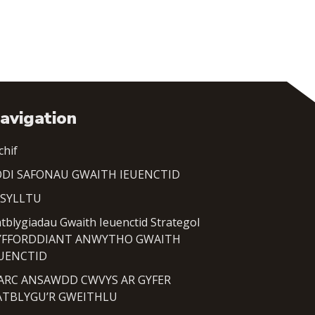
avigation
chif
DI SAFONAU GWAITH IEUENCTID
YSYLLTU
tblygiadau Gwaith Ieuenctid Strategol
YFFORDDIANT ANWYTHO GWAITH
EUENCTID
ARC ANSAWDD CWVYS AR GYFER
ATBLYGU’R GWEITHLU