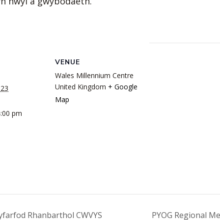
n hwyl a gwybodaeth.
VENUE
Wales Millennium Centre
United Kingdom
+ Google
023
Map
4:00 pm
yfarfod Rhanbarthol CWVYS
PYOG Regional Mee