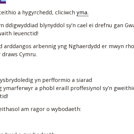
eithio a hygyrchedd, cliciwch
yma.
n ddigwyddiad blynyddol sy’n cael ei drefnu gan G
ith Ieuenctid!
ad arddangos arbennig yng Nghaerdydd er mwyn rhoi 
ar draws Cymru.
 ysbrydoledig yn perfformio a siarad
ymarferwyr a phobl eraill proffesiynol sy’n gweithi
id!
deithasol am ragor o wybodaeth: