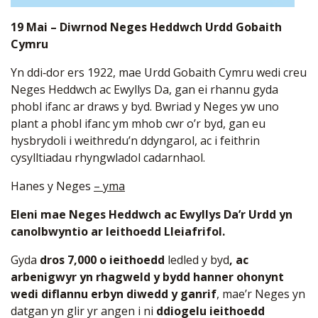
19 Mai – Diwrnod Neges Heddwch Urdd Gobaith
Cymru
Yn ddi‑dor ers 1922, mae Urdd Gobaith Cymru wedi creu
Neges Heddwch ac Ewyllys Da, gan ei rhannu gyda
phobl ifanc ar draws y byd. Bwriad y Neges yw uno
plant a phobl ifanc ym mhob cwr o’r byd, gan eu
hysbrydoli i weithredu’n ddyngarol, ac i feithrin
cysylltiadau rhyngwladol cadarnhaol.
Hanes y Neges
– yma
Eleni mae Neges Heddwch ac Ewyllys Da’r Urdd yn
canolbwyntio ar Ieithoedd Lleiafrifol.
Gyda
dros 7,000 o ieithoedd
ledled y byd
, ac
arbenigwyr yn rhagweld y bydd hanner ohonynt
wedi diflannu erbyn diwedd y ganrif
, mae’r Neges yn
datgan yn glir yr angen i ni
ddiogelu ieithoedd