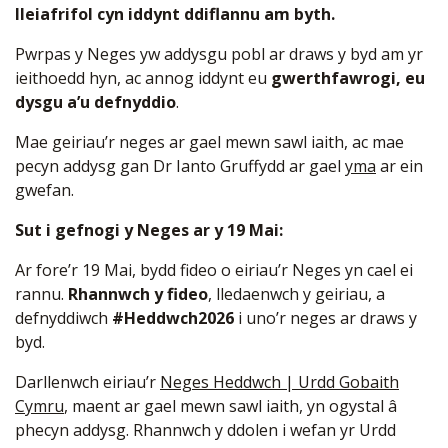
lleiafrifol cyn iddynt ddiflannu am byth.
Pwrpas y Neges yw addysgu pobl ar draws y byd am yr
ieithoedd hyn, ac annog iddynt eu
gwerthfawrogi, eu
dysgu a’u defnyddio
.
Mae geiriau’r neges ar gael mewn sawl iaith, ac mae
pecyn addysg gan Dr Ianto Gruffydd ar gael
yma
ar ein
gwefan.
Sut i gefnogi y Neges ar y 19 Mai:
Ar fore’r 19 Mai, bydd fideo o eiriau’r Neges yn cael ei
rannu.
Rhannwch y fideo
, lledaenwch y geiriau, a
defnyddiwch
#Heddwch2026
i uno’r neges ar draws y
byd.
Darllenwch eiriau’r
Neges Heddwch | Urdd Gobaith
Cymru
, maent ar gael mewn sawl iaith, yn ogystal â
phecyn addysg. Rhannwch y ddolen i wefan yr Urdd