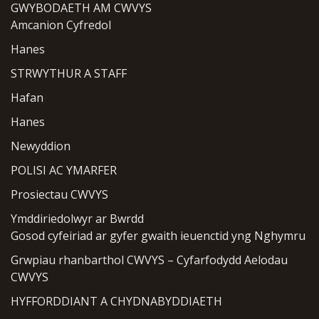
GWYBODAETH AM CWVYS
Amcanion Cyfredol
Hanes
STRWYTHUR A STAFF
Hafan
Hanes
Newyddion
POLISI AC YMARFER
Prosiectau CWVYS
Ymddiriedolwyr ar Bwrdd
Gosod cyfeiriad ar gyfer gwaith ieuenctid yng Nghymru
Grwpiau rhanbarthol CWVYS – Cyfarfodydd Aelodau
CWVYS
HYFFORDDIANT A CHYDNABYDDIAETH