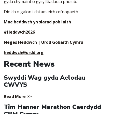
gyda chymaint o gysylltiadau a phosib.
Diolch o galon i chi am eich cefnogaeth
Mae heddwch yn siarad pob iaith
#Heddwch2026
Neges Heddwch | Urdd Gobaith Cymru
heddwch@urdd.org
Recent News
Swyddi Wag gyda Aelodau
CWVYS
Read More >>
Tîm Hanner Marathon Caerdydd
CBM Cymru