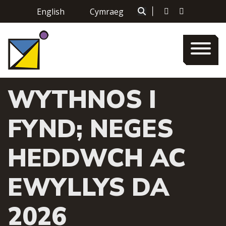
Skip
English
Cymraeg
|
to
content
WYTHNOS I
FYND; NEGES
HEDDWCH AC
EWYLLYS DA
2026