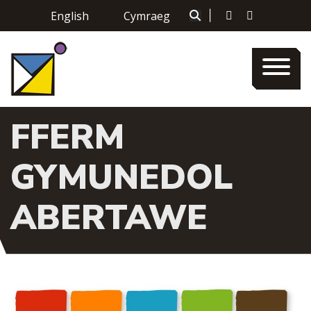
Skip
English
Cymraeg
|
to
content
FFERM
GYMUNEDOL
ABERTAWE