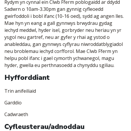
Rydym yn cynnal ein Clwb Fferm poblogaidd ar ddydd
Sadwrn o 10am-3.30pm gan gynnig cyfleoedd
gwirfoddoli i bobl ifanc (10-16 oed), sydd ag angen lles.
Mae hyn yn eang a gall gynnwys brwydrau gydag
iechyd meddwl, hyder isel, gorbryder neu heriau yn yr
ysgol neu gartref, neu ar gyfer y rhai ag ystod o
anableddau, gan gynnwys cyflyrau niwroddatblygiadol
neu broblemau iechyd corfforol. Mae Clwb Fferm yn
helpu pobl ifanc i gael cymorth ychwanegol, magu
hyder, gwella eu perthnasoedd a chynyddu sgiliau.
Hyfforddiant
Trin anifeiliaid
Garddio
Cadwraeth
Cyfleusterau/adnoddau