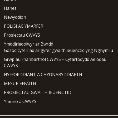
Hanes
Newyddion
POLISI AC YMARFER
Prosiectau CWVYS
Ymddiriedolwyr ar Bwrdd
Gosod cyfeiriad ar gyfer gwaith ieuenctid yng Nghymru
Grwpiau rhanbarthol CWVYS – Cyfarfodydd Aelodau
CWVYS
HYFFORDDIANT A CHYDNABYDDIAETH
MESUR EFFAITH
PROSIECTAU GWAITH IEUENCTID
Ymuno â CWVYS