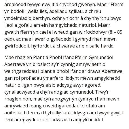
ardaloedd bywyd gwyllt a chychod gwenyn. Mae’r Fferm
yn bodoli i wella lles, adeiladu sgiliau, a chreu
ymdeimlad o berthyn, ochr yn ochr â chynhyrchu bwyd
lleol a gofalu am ein hamgylchedd naturiol. Mae’r
gwaith fferm yn cael ei wneud gan wirfoddolwyr (8 – 85
oed), ac mae llawer o gyfleoedd i gymryd rhan mewn
gwirfoddoli, hyfforddi, a chwarae ar ein safle hardd.
Mae rhaglen Plant a Phobl Ifanc Fferm Gymunedol
Abertawe yn brosiect sy’n cynnig amrywiaeth o
weithgareddau i blant a phobl ifanc ar draws Abertawe,
gan roi profiadau ymarferol iddynt mewn amgylchedd
naturiol, gan bwysleisio addysg awyr agored,
cynaliadwyedd a chyfranogiad cymunedol. Trwy’r
rhaglen hon, mae cyfranogwyr yn cymryd rhan mewn
amrywiaeth eang o weithgareddau, o ofalu am
anifeiliaid fferm a thyfu llysiau i ddysgu am fywyd gwyllt
lleol ac egwyddorion cadwraeth amgylcheddol.