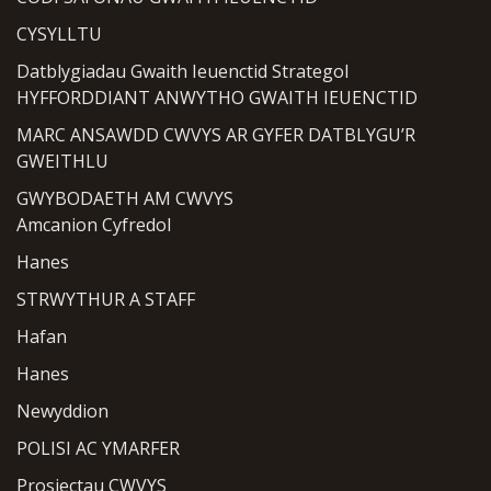
CYSYLLTU
Datblygiadau Gwaith Ieuenctid Strategol
HYFFORDDIANT ANWYTHO GWAITH IEUENCTID
MARC ANSAWDD CWVYS AR GYFER DATBLYGU’R
GWEITHLU
GWYBODAETH AM CWVYS
Amcanion Cyfredol
Hanes
STRWYTHUR A STAFF
Hafan
Hanes
Newyddion
POLISI AC YMARFER
Prosiectau CWVYS