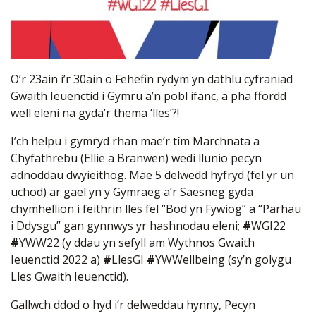
O’r 23ain i’r 30ain o Fehefin rydym yn dathlu cyfraniad
Gwaith Ieuenctid i Gymru a’n pobl ifanc, a pha ffordd
well eleni na gyda’r thema ‘lles’?!
I’ch helpu i gymryd rhan mae’r tîm Marchnata a
Chyfathrebu (Ellie a Branwen) wedi llunio pecyn
adnoddau dwyieithog. Mae 5 delwedd hyfryd (fel yr un
uchod) ar gael yn y Gymraeg a’r Saesneg gyda
chymhellion i feithrin lles fel “Bod yn Fywiog” a “Parhau
i Ddysgu” gan gynnwys yr hashnodau eleni;
#
WGI22
#
YWW22 (y ddau yn sefyll am Wythnos Gwaith
Ieuenctid 2022 a)
#
LlesGI
#
YWWellbeing (sy’n golygu
Lles Gwaith Ieuenctid).
Gallwch ddod o hyd i’r
delweddau
hynny,
Pecyn