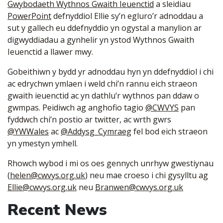
Gwybodaeth Wythnos Gwaith Ieuenctid
a sleidiau
PowerPoint
defnyddiol Ellie sy’n egluro’r adnoddau a
sut y gallech eu ddefnyddio yn ogystal a manylion ar
digwyddiadau a gynhelir yn ystod Wythnos Gwaith
Ieuenctid a llawer mwy.
Gobeithiwn y bydd yr adnoddau hyn yn ddefnyddiol i chi
ac edrychwn ymlaen i weld chi’n rannu eich straeon
gwaith ieuenctid ac yn dathlu’r wythnos pan ddaw o
gwmpas. Peidiwch ag anghofio tagio
@CWVYS
pan
fyddwch chi’n postio ar twitter, ac wrth gwrs
@YWWales
ac
@Addysg_Cymraeg
fel bod eich straeon
yn ymestyn ymhell.
Rhowch wybod i mi os oes gennych unrhyw gwestiynau
(
helen@cwvys.org.uk
) neu mae croeso i chi gysylltu ag
Ellie@cwvys.org.uk
neu
Branwen@cwvys.org.uk
Recent News