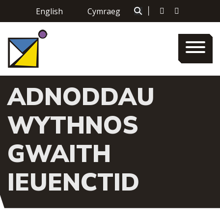
Skip
English
Cymraeg
|
to
content
ADNODDAU
WYTHNOS
GWAITH
IEUENCTID