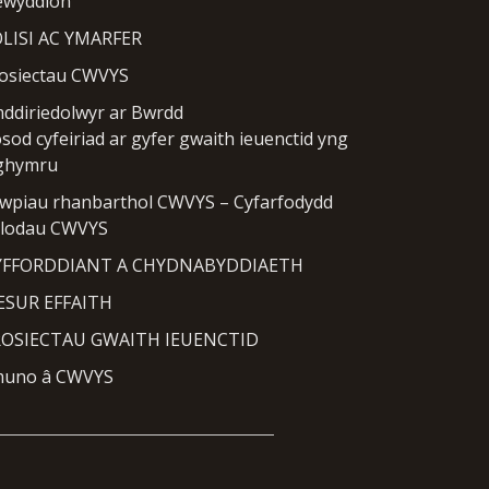
wyddion
LISI AC YMARFER
osiectau CWVYS
ddiriedolwyr ar Bwrdd
sod cyfeiriad ar gyfer gwaith ieuenctid yng
ghymru
wpiau rhanbarthol CWVYS – Cyfarfodydd
lodau CWVYS
YFFORDDIANT A CHYDNABYDDIAETH
SUR EFFAITH
OSIECTAU GWAITH IEUENCTID
uno â CWVYS