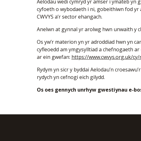
Aelodau wedi cymryd yr amser i ymateb yn ga
cyfoeth o wybodaeth i ni, gobeithiwn fod yr
CWVYS a’r sector ehangach.
Anelwn at gynnal yr arolwg hwn unwaith y c
Os yw’r materion yn yr adroddiad hwn yn can
cyfleoedd am ymgysylltiad a chefnogaeth ar
ar ein gwefan:
https://www.cwvys.org.uk/cy
Rydym yn sicr y byddai Aelodau’n croesawu’r 
rydych yn cefnogi eich gilydd.
Os oes gennych unrhyw gwestiynau e-bo