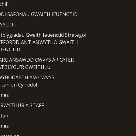
chif
DI SAFONAU GWAITH IEUENCTID
YSYLLTU
tblygiadau Gwaith Ieuenctid Strategol
YFFORDDIANT ANWYTHO GWAITH
EUENCTID
ARC ANSAWDD CWVYS AR GYFER
ATBLYGU’R GWEITHLU
WYBODAETH AM CWVYS
canion Cyfredol
anes
TRWYTHUR A STAFF
fan
anes