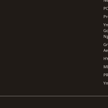
Ne
PO
Pr
Ym
Go
N
Gr
Ae
H
ME
PR
Ym