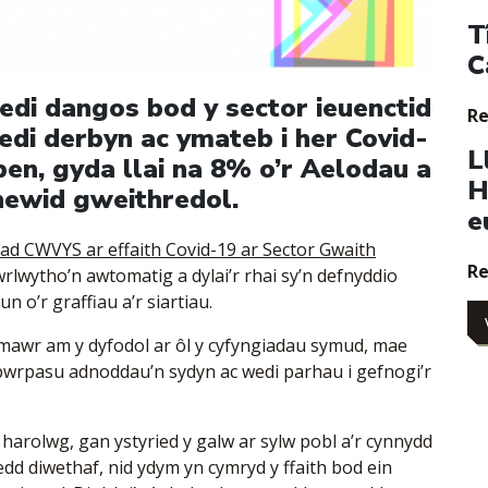
T
C
edi dangos bod y sector ieuenctid
Re
i derbyn ac ymateb i her Covid-
L
ben, gyda llai na 8% o’r Aelodau a
H
newid gweithredol.
e
ad CWVYS ar effaith Covid-19 ar Sector Gwaith
Re
awrlwytho’n awtomatig a dylai’r rhai sy’n defnyddio
n o’r graffiau a’r siartiau.
 mawr am y dyfodol ar ôl y cyfyngiadau symud, mae
bwrpasu adnoddau’n sydyn ac wedi parhau i gefnogi’r
harolwg, gan ystyried y galw ar sylw pobl a’r cynnydd
edd diwethaf, nid ydym yn cymryd y ffaith bod ein