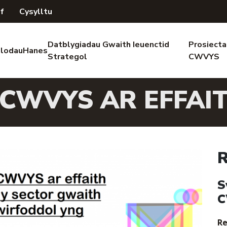
if
Cysylltu
Datblygiadau Gwaith Ieuenctid
Prosiecta
lodau
Hanes
Strategol
CWVYS
CWVYS AR EFFAIT
R
S
C
Re