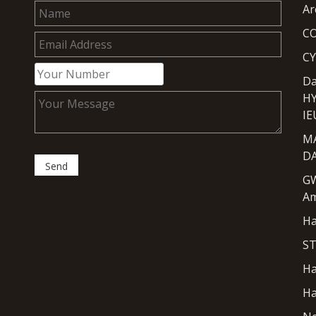
Ar
CO
C
Da
H
I
M
D
G
Am
H
S
Ha
H