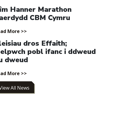
îm Hanner Marathon
aerdydd CBM Cymru
ad More >>
leisiau dros Effaith;
elpwch pobl ifanc i ddweud
u dweud
ad More >>
View All News