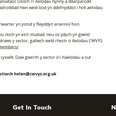
niataol. Diolch i’r Aelodau hynny a ddarparodd
 adroddiad hwn wedi bod yn ddefnyddiol i holl aelodau
hwarter yn ystod y flwyddyn ariannol hon.
u cloch yn eich mudiad, neu os ydych yn gweld
 draws y sector, gallwch weld rhestr o Aelodau CWVYS
/members/
cyswllt. Daw gwerth y sector o’i Haelodau a sut
stiwch helen@cwvys.org.uk
Get In Touch
N