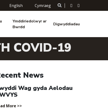
English
Cymraeg
|
u
Ymddiriedolwyr ar
Digwyddiadau
Bwrdd
H COVID-19
ecent News
wyddi Wag gyda Aelodau
WVYS
ad More >>