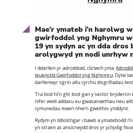
Mae’r ymateb i’n harolwg w
gwirfoddol yng Nghymru wed
19 yn sydyn ac yn dda dros 
arolygwyd yn nodi unrhyw 
I ddarllen yr adroddiad, cliciwch yma:
Adroddi
Ieuenctid Gwirfoddol yng Nghymru
. Dylai l
darllenwyr sgrin allu cyrchu disgrifiadau testu
Tra bod hi’n glir bod gan y sector bryderon
nifer wedi addasu eu gwasanaethau neu ail
cymunedau maen nhw’n gweithio ynddynt.
Rydym yn ddiolchgar i bawb a ymatebodd i’n 
yn straen ac ansicrwydd dros yr ychydig fiso